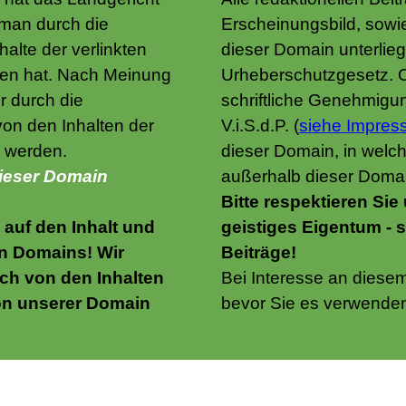
man durch die
Erscheinungsbild, sowie
halte der verlinkten
dieser Domain unterlie
ten hat. Nach Meinung
Urheberschutzgesetz. 
r durch die
schriftliche Genehmig
von den Inhalten der
V.i.S.d.P. (
siehe Impre
t werden.
dieser Domain, in welc
dieser Domain
außerhalb dieser Domain
Bitte respektieren Sie
 auf den Inhalt und
geistiges Eigentum - s
en Domains! Wir
Beiträge!
ich von den Inhalten
Bei Interesse an diesem 
on unserer Domain
bevor Sie es verwende