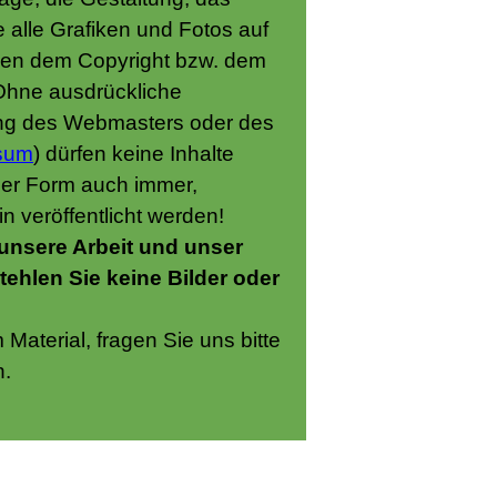
 alle Grafiken und Fotos auf
gen dem Copyright bzw. dem
Ohne ausdrückliche
ung des Webmasters oder des
ssum
) dürfen keine Inhalte
her Form auch immer,
 veröffentlicht werden!
 unsere Arbeit und unser
tehlen Sie keine Bilder oder
Material, fragen Sie uns bitte
n.