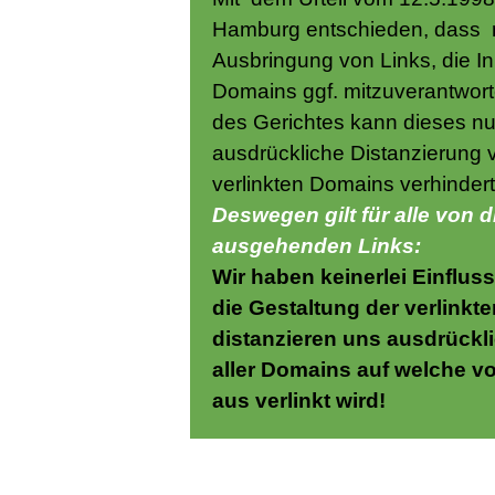
Hamburg entschieden, dass 
Ausbringung von Links, die In
Domains ggf. mitzuverantwor
des Gerichtes kann dieses nu
ausdrückliche Distanzierung 
verlinkten Domains verhinder
Deswegen gilt für alle von 
ausgehenden Links:
Wir haben keinerlei Einfluss
die Gestaltung der verlinkt
distanzieren uns ausdrückl
aller Domains auf welche v
aus verlinkt wird!